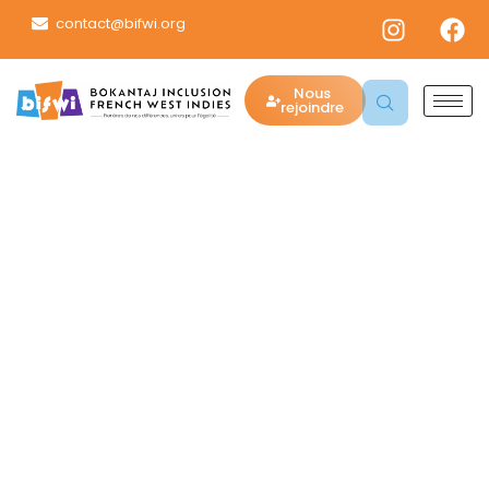
contact@bifwi.org
Nous
rejoindre